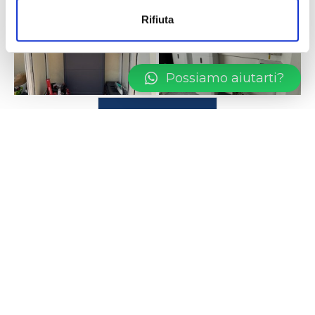
Rifiuta
Possiamo aiutarti?
Carica altro...
Via Reginaldo Giuliani,
148/R, 50141 Firenze FI
Tel. 055 031 7193
info@nlvsolar.it