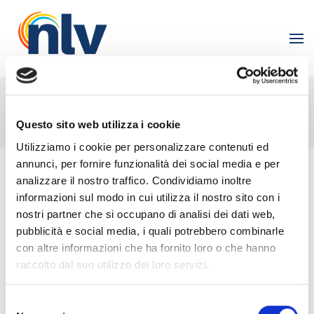
Skip
to
Nlv Solar
content
(Press
Enter)
Home
>
Blog
>
Realizzazioni
Questo sito web utilizza i cookie
Utilizziamo i cookie per personalizzare contenuti ed
annunci, per fornire funzionalità dei social media e per
analizzare il nostro traffico. Condividiamo inoltre
Realizzazioni
informazioni sul modo in cui utilizza il nostro sito con i
nostri partner che si occupano di analisi dei dati web,
pubblicità e social media, i quali potrebbero combinarle
con altre informazioni che ha fornito loro o che hanno
SELECT TAG
raccolto dal suo utilizzo dei loro servizi.
Selezione