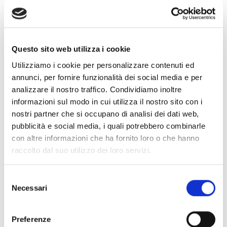
trattati nel pieno rispetto di quanto previsto
dal predetto Codice, così come di volta in
volta attuato e modificato e per le finalità
strettamente connesse all’erogazione del
Questo sito web utilizza i cookie
Servizio di consulenza da Lei richiesto
Utilizziamo i cookie per personalizzare contenuti ed
(contatto). Il conferimento dei dati ed il
relativo trattamento sono necessari,
annunci, per fornire funzionalità dei social media e per
pertanto l’eventuale rifiuto a fornire tali dati
analizzare il nostro traffico. Condividiamo inoltre
determinerà l’impossibilità di erogare il
informazioni sul modo in cui utilizza il nostro sito con i
Servizio. I dati potranno essere trattati con la
nostri partner che si occupano di analisi dei dati web,
collaborazione di soggetti terzi
pubblicità e social media, i quali potrebbero combinarle
espressamente nominati da NLV2 S.r.l.
con altre informazioni che ha fornito loro o che hanno
responsabili o incaricati del trattamento,
raccolto dal suo utilizzo dei loro servizi.
nonché comunicati ai terzi che concorrono
alla fornitura del Servizio. Tutti i dati sono
raccolti e registrati in modo lecito e secondo
Selezione
Necessari
correttezza per le finalità sopra indicate e
del
sono trattati, anche con l’ausilio di mezzi
consenso
elettronici o comunque automatizzati e di
Preferenze
apposite banche dati, in termini non