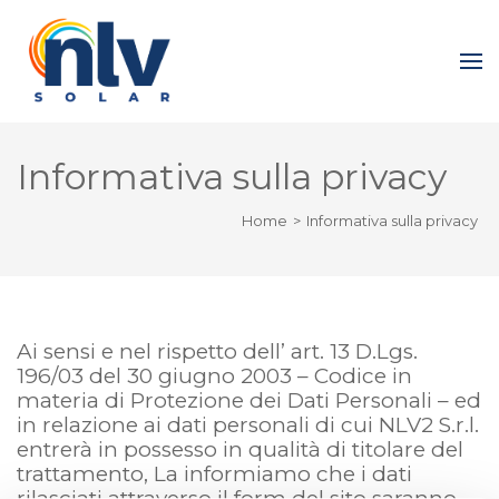
Skip
to
Nlv Solar
content
(Press
Enter)
Informativa sulla privacy
Home
>
Informativa sulla privacy
Ai sensi e nel rispetto dell’ art. 13 D.Lgs.
196/03 del 30 giugno 2003 – Codice in
materia di Protezione dei Dati Personali – ed
in relazione ai dati personali di cui NLV2 S.r.l.
entrerà in possesso in qualità di titolare del
trattamento, La informiamo che i dati
rilasciati attraverso il form del sito saranno