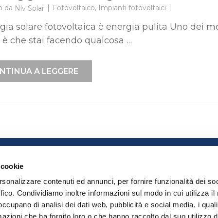
o da
Fotovoltaico
,
Impianti fotovoltaici
Nlv Solar
gia solare fotovoltaica è energia pulita Uno dei mo
e è che stai facendo qualcosa …
NTINUA A LEGGERE
 cookie
S
rsonalizzare contenuti ed annunci, per fornire funzionalità dei so
ffico. Condividiamo inoltre informazioni sul modo in cui utilizza il 
 occupano di analisi dei dati web, pubblicità e social media, i qual
azioni che ha fornito loro o che hanno raccolto dal suo utilizzo d