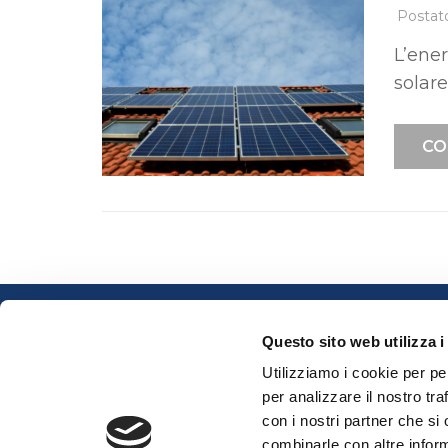
Postat
L’ener
solar
CO
Questo sito web utilizza i
Utilizziamo i cookie per pe
Via Reginaldo Giuliani,
per analizzare il nostro tra
148/R, 50141 Firenze FI
con i nostri partner che si
Tel. 055 031 7193
combinarle con altre inform