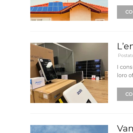
CO
L’e
Postat
I con
loro o
CO
Van