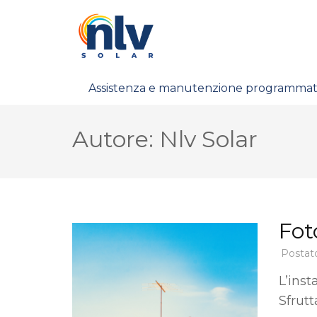
Skip
NLV SOLAR
to
content
(Press
Enter)
Assistenza e manutenzione programma
Autore:
Nlv Solar
Fot
Postat
L’inst
Sfrutt