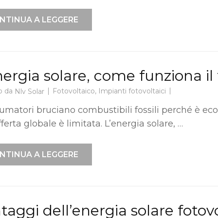
NTINUA A LEGGERE
nergia solare, come funziona il 
o da
Fotovoltaico
,
Impianti fotovoltaici
Nlv Solar
sumatori bruciano combustibili fossili perché è ec
fferta globale è limitata. L’energia solare, …
NTINUA A LEGGERE
taggi dell’energia solare fotov