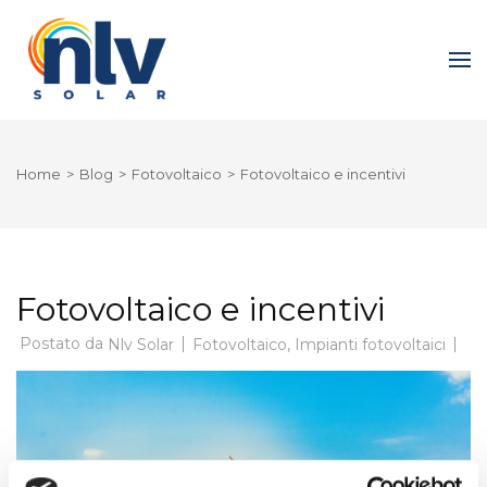
Skip
to
Nlv Solar
content
(Press
Enter)
Home
>
Blog
>
Fotovoltaico
>
Fotovoltaico e incentivi
Fotovoltaico e incentivi
Postato da
Fotovoltaico
,
Impianti fotovoltaici
Nlv Solar