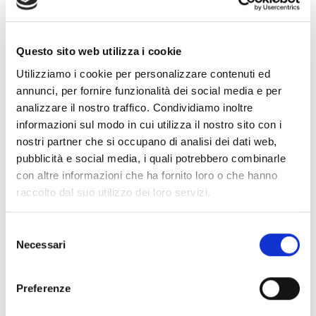
Questo sito web utilizza i cookie
Utilizziamo i cookie per personalizzare contenuti ed
L’installazione di un impianto fotovoltaico è
annunci, per fornire funzionalità dei social media e per
la scelta ideale sia per le aziende che per i
analizzare il nostro traffico. Condividiamo inoltre
privati. Sfruttare l’energia solare per
informazioni sul modo in cui utilizza il nostro sito con i
convertirla in energia elettrica è un vero e
nostri partner che si occupano di analisi dei dati web,
proprio trend di mercato, pieno di vantaggi.
pubblicità e social media, i quali potrebbero combinarle
Grazie alla produzione di energia green il
con altre informazioni che ha fornito loro o che hanno
fotovoltaico è attento all’ambiente e
raccolto dal suo utilizzo dei loro servizi.
consente anche di risparmiare in bolletta,
configurandosi come un investimento
intelligente. Se in passato venivano mosse
Selezione
obiezioni sulla spesa iniziale da sostenere,
Necessari
del
oggi anche questa criticità può essere
consenso
facilmente superata grazie agli incentivi
Preferenze
statali. Gli incentivi per il fotovoltaico, infatti,
sono sempre più considerevoli e